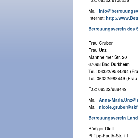
Fax: 06322/9108236
Mail:
info@betreuungsv
Internet:
http://www.Be
Betreuungsverein des 
Frau Gruber
Frau Unz
Mannheimer Str. 20
67098 Bad Dürkheim
Tel.: 06322/9584294 (Fr
Tel: 06322/988449 (Frau
Fax: 06322/988449
Mail:
Anna-Maria.Unz@
Mail:
nicole.gruber@sk
Betreuungsverein Land
Rüdiger Dietl
Philipp-Fauth-Str. 11