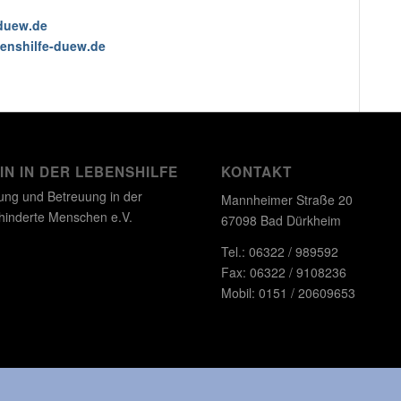
-duew.de
enshilfe-duew.de
N IN DER LEBENSHILFE
KONTAKT
ung und Betreuung in der
Mannheimer Straße 20
ehinderte Menschen e.V.
67098 Bad Dürkheim
Tel.: 06322 / 989592
Fax: 06322 / 9108236
Mobil: 0151 / 20609653