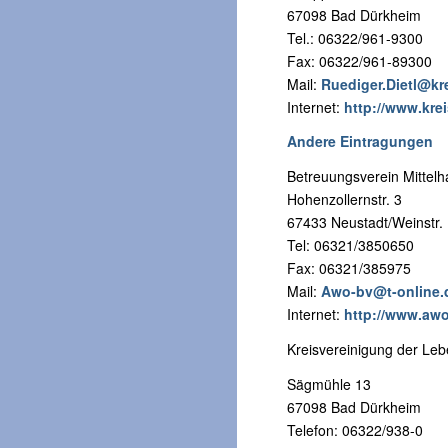
67098 Bad Dürkheim
Tel.: 06322/961-9300
Fax: 06322/961-89300
Mail:
Ruediger.Dietl@kr
Internet:
http://www.kre
Andere Eintragungen
Betreuungsverein Mittelha
Hohenzollernstr. 3
67433 Neustadt/Weinstr.
Tel: 06321/3850650
Fax: 06321/385975
Mail:
Awo-bv@t-online.
Internet:
http://www.aw
Kreisvereinigung der Leb
Sägmühle 13
67098 Bad Dürkheim
Telefon: 06322/938-0