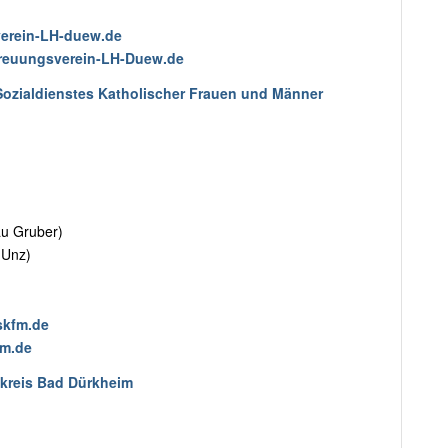
erein-LH-duew.de
treuungsverein-LH-Duew.de
Sozialdienstes Katholischer Frauen und Männer
au Gruber)
 Unz)
skfm.de
fm.de
kreis Bad Dürkheim