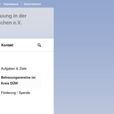
Impressum
Datenschutz
uung in der
chen e.V.
Kontakt
Aufgaben & Ziele
Betreuungsvereine im
Kreis DÜW
Förderung / Spende